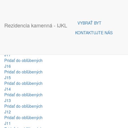
Pridať do obľúbených
J21
Pridať do obľúbených
J20
VYBRAŤ BYT
Rezidencia kamenná - IJKL
Pridať do obľúbených
J19
KONTAKTUJTE NÁS
Pridať do obľúbených
J18
Pridať do obľúbených
J17
Pridať do obľúbených
J16
Pridať do obľúbených
J15
Pridať do obľúbených
J14
Pridať do obľúbených
J13
Pridať do obľúbených
J12
Pridať do obľúbených
J11